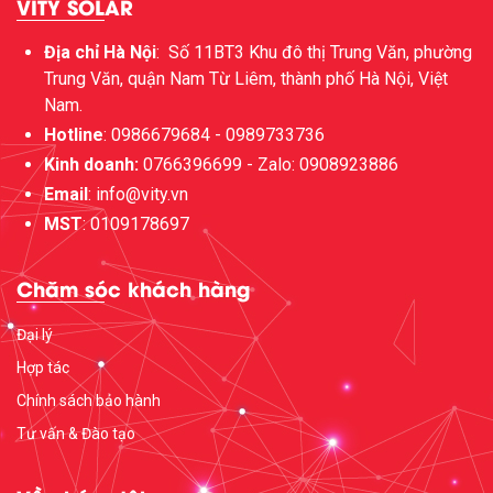
VITY SOLAR
Địa chỉ Hà Nội
:
Số 11BT3 Khu đô thị Trung Văn, phường
Trung Văn, quận Nam Từ Liêm, thành phố Hà Nội, Việt
Nam.
Hotline
: 0986679684 - 0989733736
Kinh doanh:
0766396699 - Zalo: 0908923886
Email
: info@vity.vn
MST
: 0109178697
Chăm sóc khách hàng
Đại lý
Hợp tác
Chính sách bảo hành
Tư vấn & Đào tạo