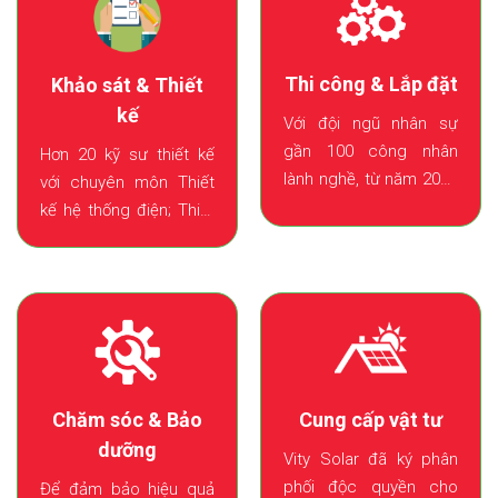
Thi công & Lắp đặt
Khảo sát & Thiết
kế
Với đội ngũ nhân sự
gần 100 công nhân
Hơn 20 kỹ sư thiết kế
lành nghề, từ năm 2020
với chuyên môn Thiết
đến nay VITY Solar đã
kế hệ thống điện; Thiết
thi công lắp đặt được
kế kết cấu; Thiết kế
hơn 23,000 m2 mái nhà.
PCCC đã thiết kế trên
100 dự án điện mặt trời
áp mi.
Chăm sóc & Bảo
Cung cấp vật tư
dưỡng
Vity Solar đã ký phân
phối độc quyền cho
Để đảm bảo hiệu quả