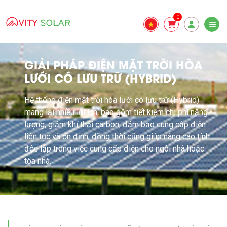
0
GIẢI PHÁP ĐIỆN MẶT TRỜI HÒA
LƯỚI CÓ LƯU TRỮ (HYBRID)
Hệ thống điện mặt trời hòa lưới có lưu trữ (Hybrid)
mang lại nhiều lợi ích, bao gồm tiết kiệm chi phí năng
lượng, giảm khí thải carbon, đảm bảo cung cấp điện
liên tục và ổn định, đồng thời cũng giúp nâng cao tính
độc lập trong việc cung cấp điện cho ngôi nhà hoặc
tòa nhà.