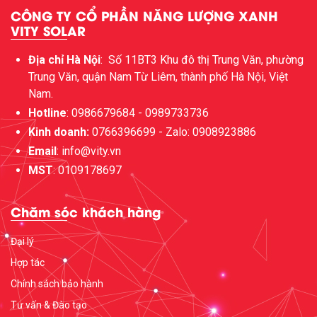
CÔNG TY CỔ PHẦN NĂNG LƯỢNG XANH
VITY SOLAR
Địa chỉ Hà Nội
:
Số 11BT3 Khu đô thị Trung Văn, phường
Trung Văn, quận Nam Từ Liêm, thành phố Hà Nội, Việt
Nam.
Hotline
: 0986679684 - 0989733736
Kinh doanh:
0766396699 - Zalo: 0908923886
Email
: info@vity.vn
MST
: 0109178697
Chăm sóc khách hàng
Đại lý
Hợp tác
Chính sách bảo hành
Tư vấn & Đào tạo