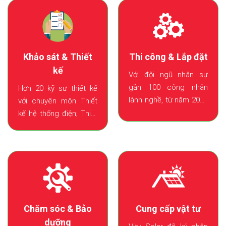
Thi công & Lắp đặt
Khảo sát & Thiết
kế
Với đội ngũ nhân sự
gần 100 công nhân
Hơn 20 kỹ sư thiết kế
lành nghề, từ năm 2020
với chuyên môn Thiết
đến nay VITY Solar đã
kế hệ thống điện; Thiết
thi công lắp đặt được
kế kết cấu; Thiết kế
hơn 23,000 m2 mái nhà.
PCCC đã thiết kế trên
100 dự án điện mặt trời
áp mi.
Chăm sóc & Bảo
Cung cấp vật tư
dưỡng