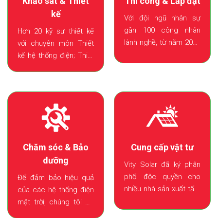
Thi công & Lắp đặt
Khảo sát & Thiết
kế
Với đội ngũ nhân sự
gần 100 công nhân
Hơn 20 kỹ sư thiết kế
lành nghề, từ năm 2020
với chuyên môn Thiết
đến nay VITY Solar đã
kế hệ thống điện; Thiết
thi công lắp đặt được
kế kết cấu; Thiết kế
hơn 23,000 m2 mái nhà.
PCCC đã thiết kế trên
100 dự án điện mặt trời
áp mi.
Chăm sóc & Bảo
Cung cấp vật tư
dưỡng
Vity Solar đã ký phân
phối độc quyền cho
Để đảm bảo hiệu quả
nhiều nhà sản xuất tấm
của các hệ thống điện
pin và Inverter lớn từ
mặt trời, chúng tôi có
châu Âu và Trung Quốc,
nhân sự và các máy