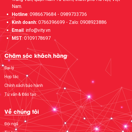
Nam.
Hotline
: 0986679684 - 0989733736
Kinh doanh:
0766396699 - Zalo: 0908923886
Email
: info@vity.vn
MST
: 0109178697
Chăm sóc khách hàng
Đại lý
Hợp tác
Chính sách bảo hành
Tư vấn & Đào tạo
Về chúng tôi
Đội ngũ