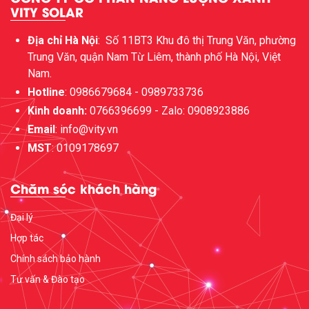
VITY SOLAR
Địa chỉ Hà Nội
:
Số 11BT3 Khu đô thị Trung Văn, phường
Trung Văn, quận Nam Từ Liêm, thành phố Hà Nội, Việt
Nam.
Hotline
: 0986679684 - 0989733736
Kinh doanh:
0766396699 - Zalo: 0908923886
Email
: info@vity.vn
MST
: 0109178697
Chăm sóc khách hàng
Đại lý
Hợp tác
Chính sách bảo hành
Tư vấn & Đào tạo