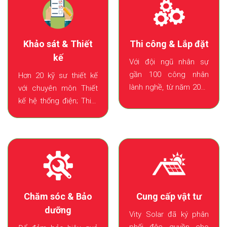
Thi công & Lắp đặt
Khảo sát & Thiết
kế
Với đội ngũ nhân sự
gần 100 công nhân
Hơn 20 kỹ sư thiết kế
lành nghề, từ năm 2020
với chuyên môn Thiết
đến nay VITY Solar đã
kế hệ thống điện; Thiết
thi công lắp đặt được
kế kết cấu; Thiết kế
hơn 23,000 m2 mái nhà.
PCCC đã thiết kế trên
100 dự án điện mặt trời
áp mi.
Chăm sóc & Bảo
Cung cấp vật tư
dưỡng
Vity Solar đã ký phân