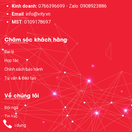
Kinh doanh:
0766396699 - Zalo: 0908923886
Email
: info@vity.vn
MST
: 0109178697
Chăm sóc khách hàng
Đại lý
Hợp tác
Chính sách bảo hành
Tư vấn & Đào tạo
Về chúng tôi
Đội ngũ
Tin tức
Tuyển dụng