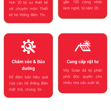
gần 100 công nhân
Hơn 20 kỹ sư thiết kế
lành nghề, từ năm 2020
với chuyên môn Thiết
đến nay VITY Solar đã
kế hệ thống điện; Thiết
thi công lắp đặt được
kế kết cấu; Thiết kế
hơn 23,000 m2 mái nhà.
PCCC đã thiết kế trên
100 dự án điện mặt trời
áp mi.
Chăm sóc & Bảo
Cung cấp vật tư
dưỡng
Vity Solar đã ký phân
phối độc quyền cho
Để đảm bảo hiệu quả
nhiều nhà sản xuất tấm
của các hệ thống điện
pin và Inverter lớn từ
mặt trời, chúng tôi có
châu Âu và Trung Quốc,
nhân sự và các máy
đảm bảo sản phẩm
móc thiết bị phục vụ
chính hãng với giá
cho hơn 50 dự án đang