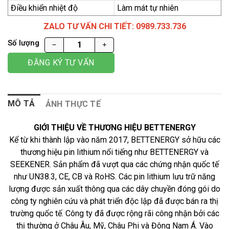
Điều khiển nhiệt độ
Làm mát tự nhiên
ZALO TƯ VẤN CHI TIẾT: 0989.733.736
Số lượng
ĐĂNG KÝ TƯ VẤN
MÔ TẢ
ẢNH THỰC TẾ
GIỚI THIỆU VỀ THƯƠNG HIỆU BETTENERGY
Kể từ khi thành lập vào năm 2017, BETTENERGY sở hữu các
thương hiệu pin lithium nổi tiếng như BETTENERGY và
SEEKENER. Sản phẩm đã vượt qua các chứng nhận quốc tế
như UN38.3, CE, CB và RoHS. Các pin lithium lưu trữ năng
lượng được sản xuất thông qua các dây chuyền đóng gói do
công ty nghiên cứu và phát triển độc lập đã được bán ra thị
trường quốc tế. Công ty đã được rộng rãi công nhận bởi các
thị thường ở Châu Âu, Mỹ, Châu Phi và Đông Nam Á. Vào