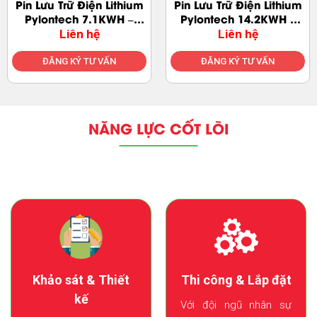
Pin Lưu Trữ Điện Lithium
Pin Lithium BETTENERGY
Pylontech 14.2KWH –
đứng sàn 10K
Force-H2-FH9637M
Liên hệ
Liên hệ
ĐĂNG KÝ TƯ VẤN
ĐĂNG KÝ TƯ VẤN
NĂNG LỰC CỐT LÕI
Thi công & Lắp đặt
Khảo sát & Thiết
kế
Với đội ngũ nhân sự